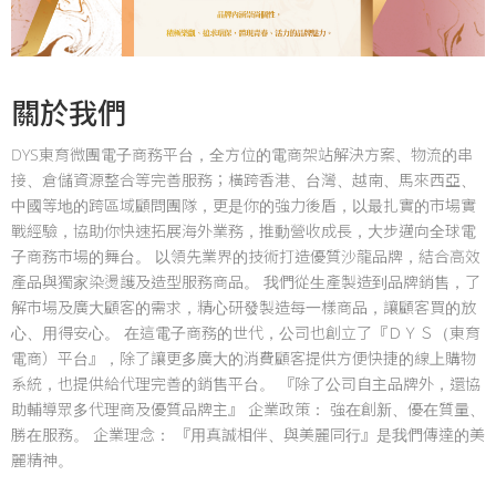
關於我們
DYS東育微團電子商務平台，全方位的電商架站解決方案、物流的串
接、倉儲資源整合等完善服務；橫跨香港、台灣、越南、馬來西亞、
中國等地的跨區域顧問團隊，更是你的強力後盾，以最扎實的市場實
戰經驗，協助你快速拓展海外業務，推動營收成長，大步邁向全球電
子商務市場的舞台。 以領先業界的技術打造優質沙龍品牌，結合高效
產品與獨家染燙護及造型服務商品。 我們從生產製造到品牌銷售，了
解市場及廣大顧客的需求，精心研發製造每一樣商品，讓顧客買的放
心、用得安心。 在這電子商務的世代，公司也創立了『ＤＹＳ（東育
電商）平台』，除了讓更多廣大的消費顧客提供方便快捷的線上購物
系統，也提供給代理完善的銷售平台。 『除了公司自主品牌外，還協
助輔導眾多代理商及優質品牌主』 企業政策： 強在創新、優在質量、
勝在服務。 企業理念： 『用真誠相伴、與美麗同行』是我們傳達的美
麗精神。